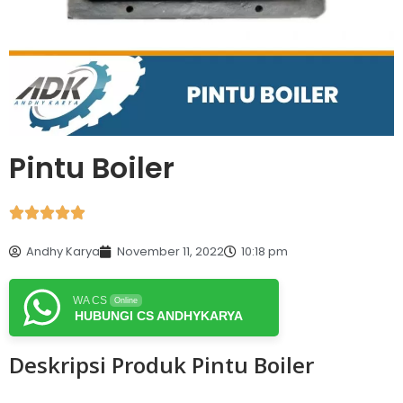
Pintu Boiler





Andhy Karya
November 11, 2022
10:18 pm
WA CS
Online
HUBUNGI CS ANDHYKARYA
Deskripsi Produk Pintu Boiler