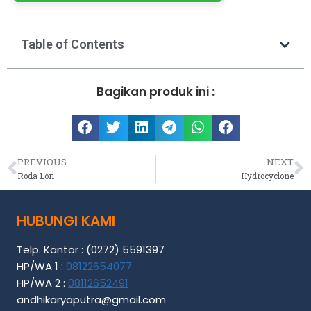
Table of Contents
Bagikan produk ini :
PREVIOUS
NEXT
Roda Lori
Hydrocyclone
HUBUNGI KAMI
Telp. Kantor : (0272) 5591397
HP/WA 1 :
08122654077
HP/WA 2 :
08112652491
andhikaryaputra@gmail.com