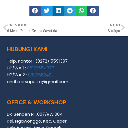
PREVIOUS
NEXT
6 Mesin Pabrik Kelapa Sawit dan Proses Pengolahannya
Stockpot
HUBUNGI KAMI
Telp. Kantor : (0272) 5591397
HP/WA 1 :
08122654077
HP/WA 2 :
08112652491
andhikaryaputra@gmail.com
OFFICE & WORKSHOP
Dk. Senden RT.007/RW.004
Kel. Ngawonggo, Kec. Ceper
Kab. Klaten, Jawa Tengah