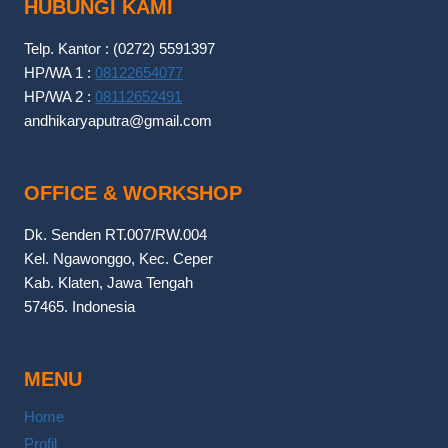
HUBUNGI KAMI
Telp. Kantor : (0272) 5591397
HP/WA 1 :
08122654077
HP/WA 2 :
08112652491
andhikaryaputra@gmail.com
OFFICE & WORKSHOP
Dk. Senden RT.007/RW.004
Kel. Ngawonggo, Kec. Ceper
Kab. Klaten, Jawa Tengah
57465. Indonesia
MENU
Home
Profil