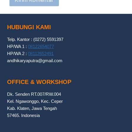
HUBUNGI KAMI
Telp. Kantor : (0272) 5591397
HP/WA 1 :
08122654077
HP/WA 2 :
08112652491
andhikaryaputra@gmail.com
OFFICE & WORKSHOP
Dk. Senden RT.007/RW.004
Kel. Ngawonggo, Kec. Ceper
Kab. Klaten, Jawa Tengah
57465. Indonesia